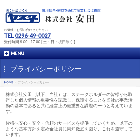
お気軽にお問い合わせください
TEL
0296-49-0027
受付時間 9:00 - 17:00 [ 土・日・祝日除く ]
MENU
プライバシーポリシー
HOME
»
プライバシーポリシー
株式会社安田（以下、当社）は、ステークホルダーの皆様から取
得した個人情報の重要性を認識し、保護することを当社の事業活
動の基本であると共に経営上の最重要な課題の一つと考えていま
す。
皆様へ安心・安全・信頼のサービスを提供していくため、以下の
ような基本方針を定め全社員に周知徹底を図り、これを遵守して
います。